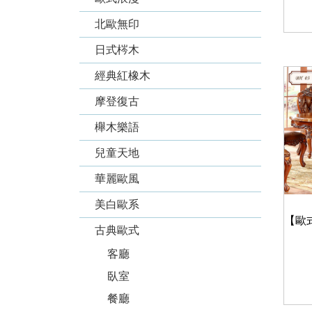
北歐無印
日式梣木
經典紅橡木
摩登復古
櫸木樂語
兒童天地
華麗歐風
美白歐系
古典歐式
客廳
臥室
餐廳