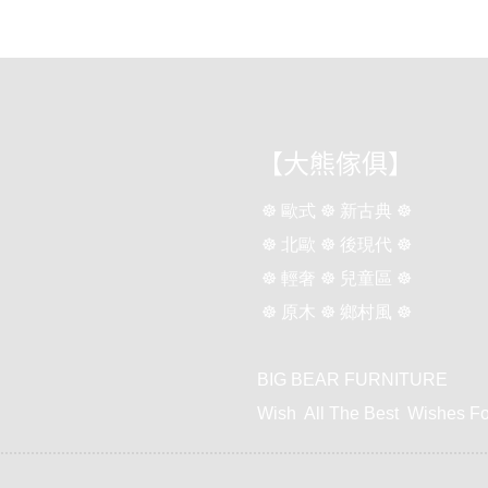
【大熊傢俱】
☸ 歐式 ☸ 新古典 ☸
☸ 北歐 ☸ 後現代 ☸
☸ 輕奢 ☸ 兒童區 ☸
☸ 原木 ☸ 鄉村風 ☸
BIG BEAR FURNITURE
Wish All The Best Wishes For