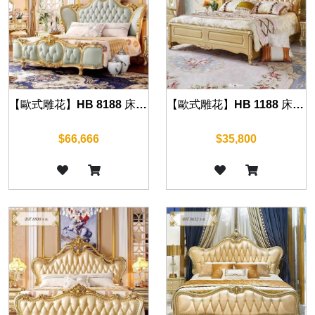
【歐式雕花】HB 8188 床組(華麗金)
【歐式雕花】HB 1188 床組(華麗金)
$66,666
$35,800