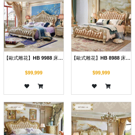
【歐式雕花】HB 9988 床組(華麗金)
【歐式雕花】HB 8988 床組(華麗金)
$99,999
$99,999