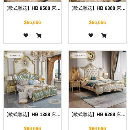
【歐式雕花】HB 9588 床組(華麗金)
【歐式雕花】HB 6388 床組(華麗金)
$66,666
$66,666
【歐式雕花】HB 1388 床組(華麗金)
【歐式雕花】HB 9288 床組(華麗金)
$66,666
$66,666