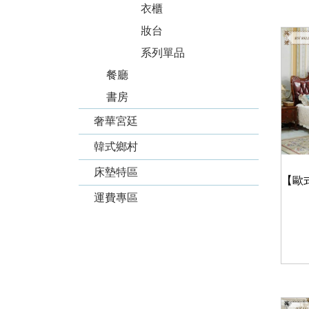
衣櫃
妝台
系列單品
餐廳
書房
奢華宮廷
韓式鄉村
床墊特區
運費專區