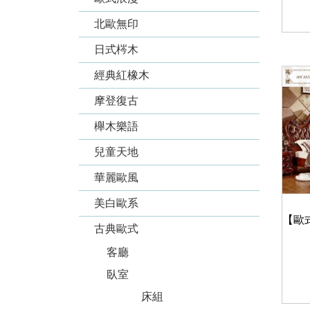
北歐無印
日式梣木
經典紅橡木
摩登復古
櫸木樂語
兒童天地
華麗歐風
美白歐系
古典歐式
客廳
臥室
床組