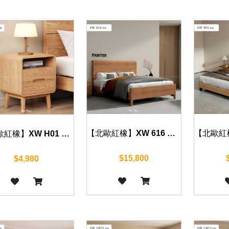
【北歐紅橡】XW 616 床組 五尺/六尺
【北歐紅橡】XW H01 床頭櫃 42cm
$15,800
$4,980