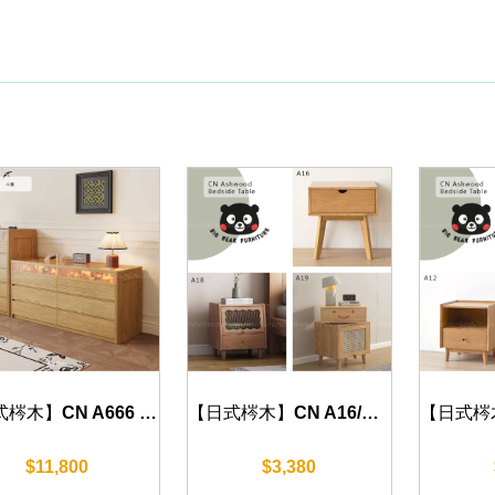
【日式梣木】CN A666 斗櫃 (三斗/五斗/六斗/九斗) 60/120/180cm
【日式梣木】CN A16/A18/A19 床頭櫃 (原木色/火岩色) 45cm/50cm
$11,800
$3,380