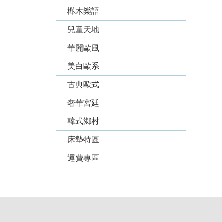
櫸木樂語
兒童天地
華麗歐風
美白歐系
古典歐式
奢華宮廷
韓式鄉村
床墊特區
運費專區