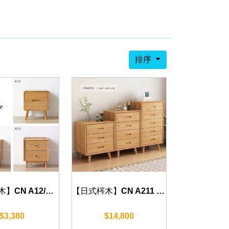
排序
【日式梣木】CN A12/A13/A15 床頭櫃 (原木色/火岩色) 45cm
【日式梣木】CN A211 梣木斗櫃 (三斗櫃/四斗櫃/五斗櫃) 65cm
$3,380
$14,800