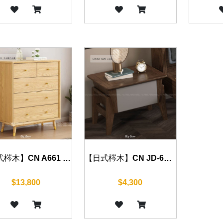
【日式梣木】CN A661 梣木斗櫃 (五斗櫃/六斗櫃) 80cm/120cm
【日式梣木】CN JD-609 床頭櫃 (原木/胡桃) 50cm
$13,800
$4,300